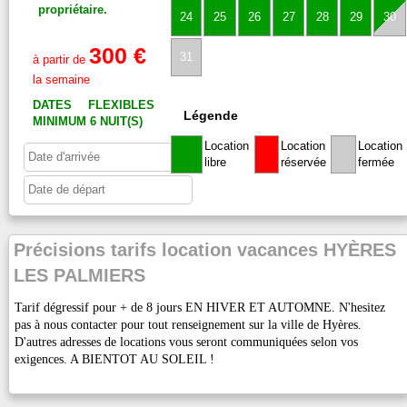
propriétaire.
24
25
26
27
28
29
30
300 €
31
à partir de
la semaine
DATES FLEXIBLES
Légende
MINIMUM 6 NUIT(S)
Location
Location
Location
libre
réservée
fermée
Précisions tarifs location vacances HYÈRES
LES PALMIERS
Tarif dégressif pour + de 8 jours EN HIVER ET AUTOMNE. N'hesitez
pas à nous contacter pour tout renseignement sur la ville de Hyères.
D'autres adresses de locations vous seront communiquées selon vos
exigences. A BIENTOT AU SOLEIL !