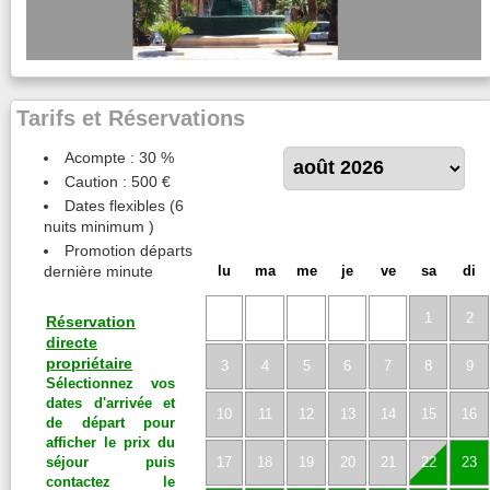
Tarifs et Réservations
Acompte : 30 %
Caution : 500 €
Dates flexibles (6
nuits minimum )
Promotion départs
dernière minute
lu
ma
me
je
ve
sa
di
1
2
Réservation
directe
propriétaire
3
4
5
6
7
8
9
Sélectionnez vos
dates d'arrivée et
10
11
12
13
14
15
16
de départ pour
afficher le prix du
séjour puis
17
18
19
20
21
22
23
contactez le